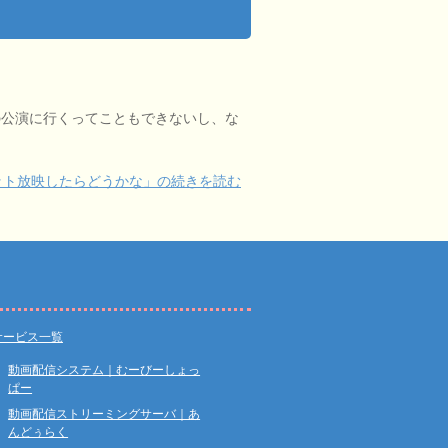
の公演に行くってこともできないし、な
ット放映したらどうかな」の続きを読む
サービス一覧
動画配信システム｜むーびーしょっ
ぱー
動画配信ストリーミングサーバ｜あ
んどぅらく